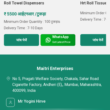
Roll Towel Dispensers
Hrt Roll Tissue 
Minimum Order Qua
₹ 5500 आईएनआर /टुकड़ा
Delivery Time : 7-1
Minimum Order Quantity : 100 टुकड़ाs
Delivery Time : 7-10 Days
WhatsApp
जांच भेजें
जांच भेजें
Get Latest Price
Maitri Enterprises
No 5, Pragati Welfare Society, Chakala, Sahar Road
Cigarette Factory, Andheri (E),, Mumbai, Maharashtra,
400099, India
Mr Yogini Hirve