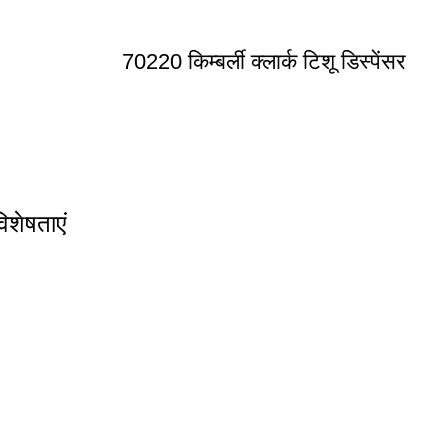
70220 किम्बर्ली क्लार्क टिशू डिस्पेंसर
विशेषताएं