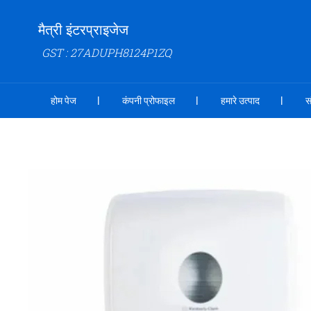
मैत्री इंटरप्राइजेज
GST : 27ADUPH8124P1ZQ
होम पेज
कंपनी प्रोफाइल
हमारे उत्पाद
स